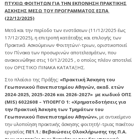
ΠΤΥΧΙΩ ΦΟΙΤΗΤΩΝ ΓΙΑ ΤΗΝ ΕΚΠΟΝΗΣΗ ΠΡΑΚΤΙΚΗΣ
ΑΣΚΗΣΗΣ ΜΕΣΩ ΤΟΥ ΠΡΟΓΡΑΜΜΑΤΟΣ ΕΣΠΑ
(22/12/2025)
Μετά και την περίοδο των ενστάσεων (11/12/2025 έως
17/12/2025), η επιτροπή κατάταξης και επιλογής των
Πρακτικά Ασκούμενων Φοιτητών/-τριων, οριστικοποιεί
τον Πίνακα των προσωρινών αποτελεσμάτων, που
ανακοινώθηκε στις 10/12/2025 , ο οποίος πλέον αποτελεί
τον ΟΡΙΣΤΙΚΟ ΠΙΝΑΚΑ ΚΑΤΑΤΑΞΗΣ.
Στο πλαίσιο της Πράξης:
«
Πρακτική Άσκηση του
Γεωπονικού Πανεπιστημίου Αθηνών, ακαδ. ετών
2024-2025, 2025-2026 και 2026-2027» με κωδικό ΟΠΣ
(
MIS
) 6022608 – ΥΠΟΕΡΓΟ 1: «Χρηματοδοτήσεις για
την Πρακτική Άσκηση των Τμημάτων του
Γεωπονικού Πανεπιστημίου Αθηνών»,
με αντικείμενο
την υλοποίηση πρακτικής άσκησης φοιτητή/-τριας πακέτου
εργασίας
ΠΕ1.1.: Βεβαιώσεις Ολοκλήρωσης της Π.Α.