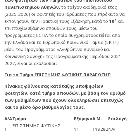
των φοιτητών των Τμημάτων του Γεωπονικού
Πανεπιστημίου Αθηνών,
το τρέχον ακαδημαϊκό έτος
(2025-2026) οι φοιτητές του Ιδρύματος που επρόκειτο να
ο
εκπονήσουν την Πρακτική τους Εξάσκηση, κατά το
10
και
επι πτυχίω εξάμηνο σπουδών τους, μέσω του
προγράμματος ΕΣΠΑ το οποίο συγχρηματοδοτείται από
την Ελλάδα και το Ευρωπαϊκό Κοινωνικό Ταμείο (ΕΚΤ+)
μέσω του Προγράμματος «Ανθρώπινο Δυναμικό και
Κοινωνική Συνοχή» της Προγραμματικής Περιόδου 2021-
2027, είναι οι ακόλουθοι
:
Για το Τμήμα
ΕΠΙΣΤΗΜΗΣ ΦΥΤΙΚΗΣ ΠΑΡΑΓΩΓΗΣ
:
Πίνακας φθίνουσας κατάταξης υποψηφίων
φοιτητών, κατά τμήμα σπουδών, με βάση τον αριθμό
των μαθημάτων που έχουν ολοκληρώσει επιτυχώς
και το μέσο όρο βαθμολογίας τους.
Α/Α
Τμήμα
Εξάμηνο
Α.Μ.
Επιλογή
ΕΠΙΣΤΗΜΗΣ ΦΥΤΙΚΗΣ
1
11
119282
ΝΑΙ