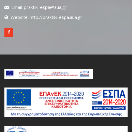
Email: praktiki-espa@aua.gr
Website: http://praktiki-espa.aua.gr