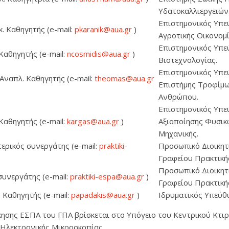
Υδατοκαλλιεργειών
Επιστημονικός Υπε
. Καθηγητής (e-mail:
pkaranik@aua.gr
)
Αγροτικής Οικονομί
Επιστημονικός Υπε
Καθηγητής (e-mail:
ncosmidis@aua.gr
)
Βιοτεχνολογίας.
Επιστημονικός Υπε
ναπλ. Καθηγητής (e-mail:
theomas@aua.gr
Επιστήμης Τροφίμω
Ανθρώπου.
Επιστημονικός Υπε
Καθηγητής (e-mail:
kargas@aua.gr
)
Αξιοποίησης Φυσικ
Μηχανικής.
ερικός συνεργάτης (e-mail:
praktiki-
Προσωπικό Διοικητ
Γραφείου Πρακτική
Προσωπικό Διοικητ
συνεργάτης (e-mail:
praktiki-espa@aua.gr
)
Γραφείου Πρακτική
 Καθηγητής (e-mail:
papadakis@aua.gr
)
Ιδρυματικός Υπεύθ
ησης ΕΣΠΑ του ΓΠΑ βρίσκεται στο Υπόγειο του Κεντρικού Κτιρί
 Ηλεκτρονικής Μικροσκοπίας.