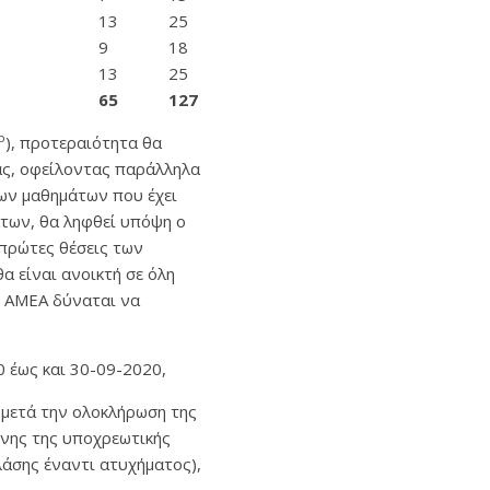
13
25
9
18
13
25
6
5
127
ο
), προτεραιότητα θα
ας, οφείλοντας παράλληλα
των μαθημάτων που έχει
των, θα ληφθεί υπόψη ο
 πρώτες θέσεις των
α είναι ανοικτή σε όλη
ς ΑΜΕΑ δύναται να
 έως και 30-09-2020,
 μετά την ολοκλήρωση της
ένης της υποχρεωτικής
άσης έναντι ατυχήματος),