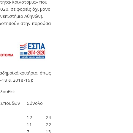
τητα-Καινοτομία» που
020, σε φορείς όχι μόνο
ανεπιστήμιο Αθηνών).
ιδοτηθούν στην παρούσα
καδημαϊκά κριτήρια, όπως
-18 & 2018-19):
λουθεί:
 Σπουδών
Σύνολο
12
24
11
22
7
13