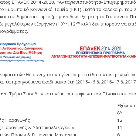
ατος ΕΠΑνΕΚ 2014-2020, «Ανταγωνιστικότητα–Επιχειρηματικό
ο Ευρωπαϊκό Κοινωνικό Ταμείο (ΕΚΤ) , κατά το καλοκαίρι του 2
 και του δημόσιου τομέα (με μοναδική εξαίρεση το Γεωπονικό Π
ου
ου
τές μεγαλύτερων εξαμήνων (10
, 12
κτλ.) δεν μπορούν να επ
ρογράμματος.
 φοιτητών θα συνεχίσει να γίνεται με τα ίδια αντικειμενικά-α
αι τα προηγούμενα ακαδημαϊκά έτη (2015-16 & 2016-17 & 2017
 ανά Τμήμα Σπουδών κατανέμεται σύμφωνα τον Πίνακα που ακο
Εξάμηνο
ο
8
κής Παραγωγής
12
ής Παραγωγής & Υδατοκαλλιεργειών
11
Φυσικών Πόρων & Γεωργικής Μηχανικής
6