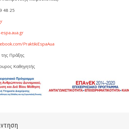
9 48 25
gr
i-espa.aua.gr
cebook.com/PraktikiEspaAua
 της Πράξης
κουρος Καθηγητής
άντηση