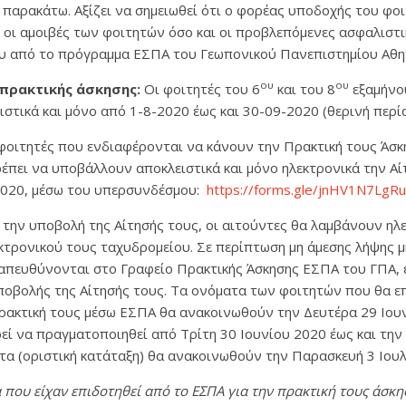
παρακάτω. Αξίζει να σημειωθεί ότι ο φορέας υποδοχής του φοι
 οι αμοιβές των φοιτητών όσο και οι προβλεπόμενες ασφαλιστι
ου από το πρόγραμμα ΕΣΠΑ του Γεωπονικού Πανεπιστημίου Αθη
ου
ου
 πρακτικής άσκησης:
Οι φοιτητές του 6
και του 8
εξαμήνο
ιστικά και μόνο από 1-8-2020 έως και 30-09-2020 (θερινή περί
φοιτητές που ενδιαφέρονται να κάνουν την Πρακτική τους Άσκ
ρέπει να υποβάλλουν αποκλειστικά και μόνο ηλεκτρονικά την Αί
 2020, μέσω του υπερσυνδέσμου:
https://forms.gle/jnHV1N7LgR
την υποβολή της Αίτησής τους, οι αιτούντες θα λαμβάνουν ηλ
κτρονικού τους ταχυδρομείου. Σε περίπτωση μη άμεσης λήψης 
 απευθύνονται στο Γραφείο Πρακτικής Άσκησης ΕΣΠΑ του ΓΠΑ, 
ποβολής της Αίτησής τους. Τα ονόματα των φοιτητών που θα επ
ακτική τους μέσω ΕΣΠΑ θα ανακοινωθούν την Δευτέρα 29 Ιου
ί να πραγματοποιηθεί από Τρίτη 30 Ιουνίου 2020 έως και την 
τα (οριστική κατάταξη) θα ανακοινωθούν την Παρασκευή 3 Ιουλ
 που είχαν επιδοτηθεί από το ΕΣΠΑ για την πρακτική τους άσκ