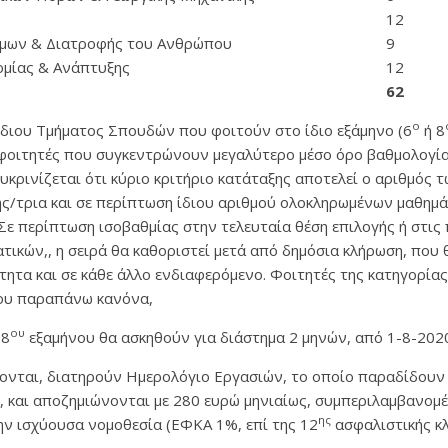
12
ίμων & Διατροφής του Ανθρώπου
9
ομίας & Ανάπτυξης
12
62
ο
 ίδιου Τμήματος Σπουδών που φοιτούν στο ίδιο εξάμηνο (6
ή 8
 φοιτητές που συγκεντρώνουν μεγαλύτερο μέσο όρο βαθμολογί
ευκρινίζεται ότι κύριο κριτήριο κατάταξης αποτελεί ο αριθμός 
ς/τρια και σε περίπτωση ίδιου αριθμού ολοκληρωμένων μαθημά
Σε περίπτωση ισοβαθμίας στην τελευταία θέση επιλογής ή στις
κών,, η σειρά θα καθοριστεί μετά από δημόσια κλήρωση, που θ
τητα και σε κάθε άλλο ενδιαφερόμενο. Φοιτητές της κατηγορία
του παραπάνω κανόνα,
ου
 8
εξαμήνου θα ασκηθούν για διάστημα 2 μηνών, από 1-8-2020
ύονται, διατηρούν Ημερολόγιο Εργασιών, το οποίο παραδίδουν
, και αποζημιώνονται με 280 ευρώ μηνιαίως, συμπεριλαμβανομ
ης
ην ισχύουσα νομοθεσία (ΕΦΚΑ 1%, επί της 12
ασφαλιστικής κλ