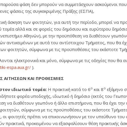
ην παρούσα φάση δεν μπορούν να συμμετάσχουν ασκούμενοι που ε
ενες φάσεις της συγκεκριμένης Πράξης (ΕΣΠΑ),
τική άσκηση των φοιτητών, για αυτή την περίοδο, μπορεί να πρ
ύ τομέα αλλά και σε φορείς του δημόσιου και ευρύτερου δημόσι
ανεπιστήμιο Αθηνών), με την προϋπόθεση να διαθέτουν γεωπόν
ν αντικειμένων με αυτά του αντίστοιχου Τμήματος, που θα έχ
 των φοιτητών, σύμφωνα με τις προϋποθέσεις του εκάστοτε Τμ
λλονται ηλεκτρονικά και μόνο, σύμφωνα με τις οδηγίες που θα α
tiki-espa.aua.gr/
).
ΗΣ ΑΙΤΗΣΕΩΝ ΚΑΙ ΠΡΟΘΕΣΜΙΕΣ
ο
ο
στον ιδιωτικό τομέα:
Η πρακτική κατά το 6
και 8
εξάμηνο 
οδήποτε φορέα υποδοχής, ιδιωτικό ή δημόσιο (εκτός του Γεωπ
ση να διαθέτουν γεωπόνο ή άλλο επιστήμονα, που θα έχει την 
 φοιτητών, σύμφωνα με τις προϋποθέσεις του εκάστοτε Τμήματ
, οι φοιτητές πρέπει να επικοινωνήσουν με τον υπεύθυνο του
ν πρακτικά, προκειμένου να εξασφαλίσουν θέση πρακτικής άσκ