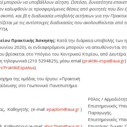
ο) μπορούν να υποβάλλουν αίτηση. Ωστόσο, δυνατότητα επανεπ
ν καλυφθούν οι προσφερόμενες θέσεις από φοιτητές που δεν έ
 σκοπό, και
β) η διαδικασία υποβολής αιτήσεων για την Πρακτι
τίζεται με τις αντίστοιχες διαδικασίες που ακολουθούνται από 
 ΓΠΑ.
είου Πρακτικής Άσκησης:
Κατά την διάρκεια υποβολής των η
Ιουνίου 2020), οι ενδιαφερόμενοι μπορούν να απευθύνονται σ
υ βρίσκεται στο Υπόγειο του Κεντρικού Κτιρίου, από Δευτέρα 
η τηλεφωνικά (210 5294825), μέσω email (
praktiki-espa@aua.gr
)
m/PraktikiEspaAua
).
σχήμα της ομάδας του έργου: «Πρακτική
αίδευσης στο Γεωπονικό Πανεπιστήμιο
Ρόλος / Αρμοδιότη
Επιστημονικός Υπε
ς, Καθηγητής (e-mail:
epaplom@aua.gr
)
Παραγωγής.
Επιστημονικός Υπε
. Καθηγήτρια (e-mail:
ahus7ham@aua.gr
)
Επιστήμης Ζωικής 